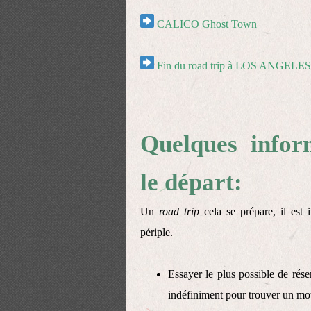
CALICO Ghost Town
Fin du road trip à LOS ANGELES
Quelques infor
le départ:
Un
road trip
cela se prépare, il est 
périple.
Essayer le plus possible de rése
indéfiniment pour trouver un mot