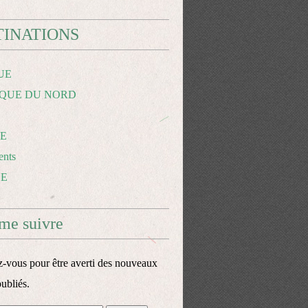
TINATIONS
UE
QUE DU NORD
E
nts
CE
me suivre
vous pour être averti des nouveaux
publiés.