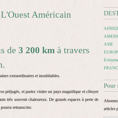
 L'Ouest Américain
DES
AFRIQ
AMERI
ASIE
us de
3 200 km
à travers
EUROP
Evèneme
n.
FRAN
aines extraordinaires et inoubliables.
Pour 
os préjugés, et partez visiter un pays magnifique et côtoyer
ants très souvent chaleureux. De grands espaces à perte de
Abonnez-
ourra retranscrire.
articles 