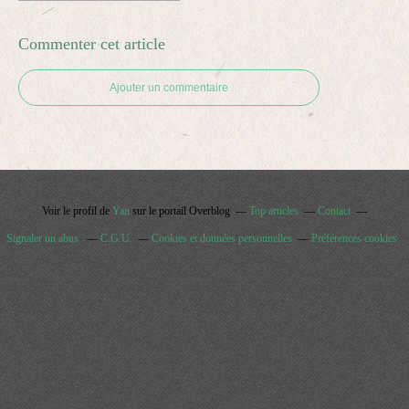
Commenter cet article
Ajouter un commentaire
Voir le profil de
Yan
sur le portail Overblog
Top articles
Contact
Signaler un abus
C.G.U.
Cookies et données personnelles
Préférences cookies