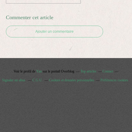
Commenter cet article
Ajouter un commentaire
Voir le profil de
Yan
sur le portail Overblog
Top articles
Contact
Signaler un abus
C.G.U.
Cookies et données personnelles
Préférences cookies