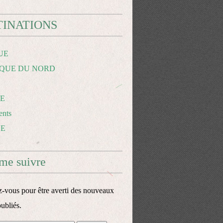
TINATIONS
UE
QUE DU NORD
E
nts
CE
me suivre
vous pour être averti des nouveaux
publiés.