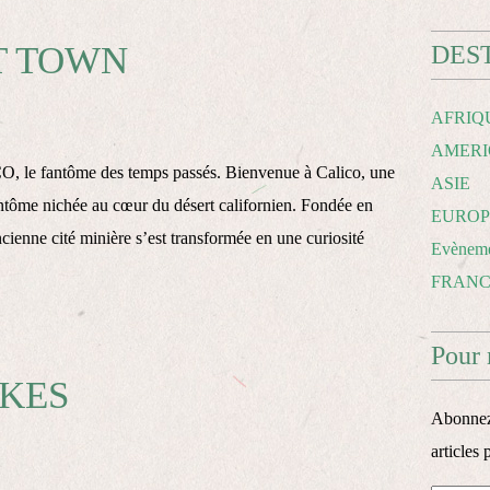
T TOWN
DES
AFRIQ
AMERI
, le fantôme des temps passés. Bienvenue à Calico, une
ASIE
antôme nichée au cœur du désert californien. Fondée en
EUROP
cienne cité minière s’est transformée en une curiosité
Evèneme
FRAN
Pour 
KES
Abonnez-
articles 