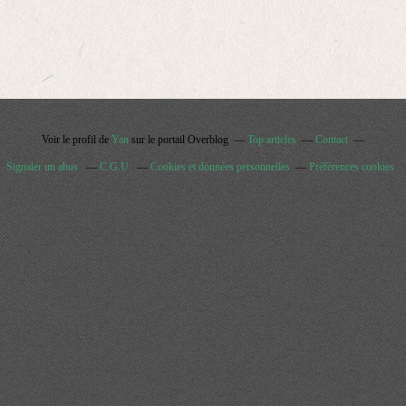
Voir le profil de
Yan
sur le portail Overblog
Top articles
Contact
Signaler un abus
C.G.U.
Cookies et données personnelles
Préférences cookies