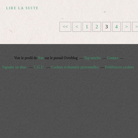
LIRE LA SUITE
<<
<
1
2
3
4
>
>
Voir le profil de
Yan
sur le portail Overblog
Top articles
Contact
Signaler un abus
C.G.U.
Cookies et données personnelles
Préférences cookies